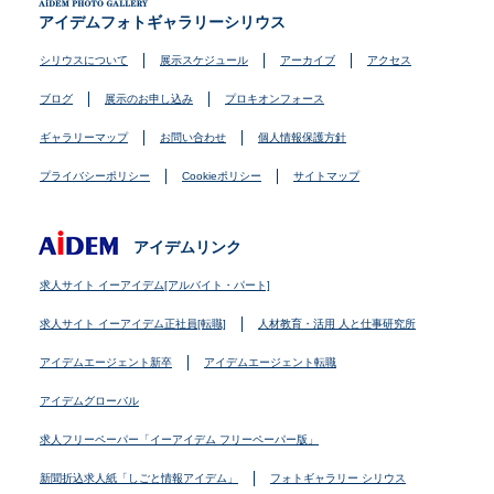
アイデムフォトギャラリーシリウス
シリウスについて
展示スケジュール
アーカイブ
アクセス
ブログ
展示のお申し込み
プロキオンフォース
ギャラリーマップ
お問い合わせ
個人情報保護方針
プライバシーポリシー
Cookieポリシー
サイトマップ
アイデムリンク
求人サイト イーアイデム[アルバイト・パート]
求人サイト イーアイデム正社員[転職]
人材教育・活用 人と仕事研究所
アイデムエージェント新卒
アイデムエージェント転職
アイデムグローバル
求人フリーペーパー「イーアイデム フリーペーパー版」
新聞折込求人紙「しごと情報アイデム」
フォトギャラリー シリウス