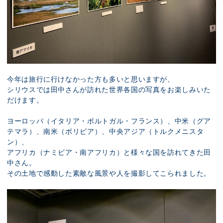
今年は旅行に行けなかった方も多いと思いますが、
シリウスでは田中さんが訪れた世界各国の写真をお楽しみいた
だけます。
ヨーロッパ（イタリア・ポルトガル・フランス）、中米（グア
テマラ）、南米（ボリビア）、中央アジア（トルクメニスタ
ン）、
アフリカ（ナミビア・南アフリカ）と様々な国を訪れてきた田
中さん。
その土地で感動した素敵な風景や人を撮影してこられました。