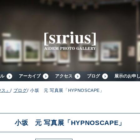
シリウスについて
展示スケジュール
アーカイブ
ル
アーカイブ
アクセス
ブログ
展示のお申
ウス』
/
ブログ
/
小坂 元 写真展「HYPNOSCAPE」
アクセス
ブログ
小坂 元 写真展「HYPNOSCAPE」