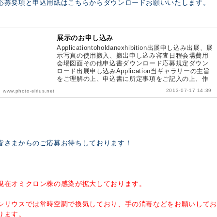
応募要項と申込用紙はこちらからダウンロードお願いいたします。
展示のお申し込み
Applicationtoholdanexhibition出展申し込み出展、展
示写真の使用搬入、搬出申し込み審査日程会場費用
会場図面その他申込書ダウンロード応募規定ダウン
ロード出展申し込みApplication当ギャラリーの主旨
をご理解の上、申込書に所定事項をご記入の上、作
品を添えて申し込みください...
2013-07-17 14:39
www.photo-sirius.net
皆さまからのご応募お待ちしております！
現在オミクロン株の感染が拡大しております。
シリウスでは常時空調で換気しており、手の消毒などをお願いしてお
ります。