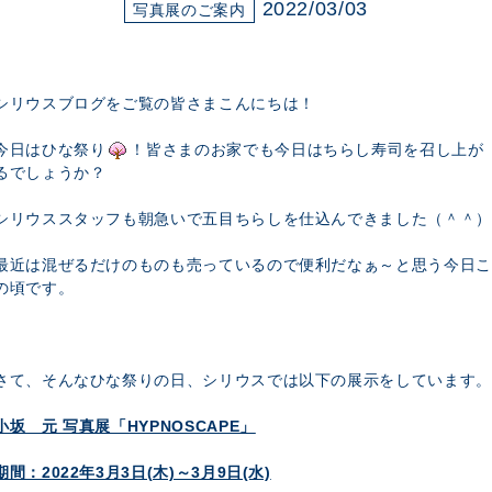
展示のお申し込み
2022/03/03
写真展のご案内
シリウスブログをご覧の皆さまこんにちは！
今日はひな祭り
！皆さまのお家でも今日はちらし寿司を召し上が
るでしょうか？
シリウススタッフも朝急いで五目ちらしを仕込んできました（＾＾）
最近は混ぜるだけのものも売っているので便利だなぁ～と思う今日こ
の頃です。
さて、そんなひな祭りの日、シリウスでは以下の展示をしています。
小坂 元 写真展「HYPNOSCAPE」
期間：2022年3月3日(木)～3月9日(水)