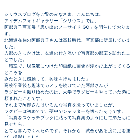
展示のお申し込み
シリウスブログをご覧のみなさま、こんにちは。
アイデムフォトギャラリー「シリウス」では、
阿部典子写真展「思い出のノーサイド GO」を開催しておりま
す。
北海道在住の阿部典子さんは高校時代、写真部に所属していま
した。
入部のきっかけは、友達の付き添いで写真部の部室を訪れたこ
とでした。
「暗室で、現像液につけた印画紙に画像が浮かび上がってくる
ところを
みたときに感動して、興味を持ちました」
高校卒業後も趣味でカメラを続けていた阿部さんが
ラグビーを撮り始めたのは、大学でラグビーをやっていた弟に
頼まれたことです。
それまで阿部さんはいろんな写真を撮っていましたが、
ラグビーは初めてで、夢中でシャッターを切ったそうです。
「写真をスケッチブックに貼って写真集のようにして弟たちに
見せたら、
とても喜んでくれたのです。それから、試合がある度に足を運
び、撮影しました」