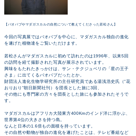
【バオバブやマダガスカルの自然について教えてくださった若松さん】
今回の写真展ではバオバブを中心に、マダガスカル独自の進化
を遂げた植物達をご覧いただけます。
若松さんがマダガスカルに初めて訪れたのは1996年、以来5回
の訪問を経て撮影された写真が展示されています。
興味をもたれたきっかけは、サン・テクジュベリの「星の王子
さま」に出てくるバオバブだったとか。
財団法人進化生物学研究所の主任研究員である湯浅浩史氏（“花
おりおり”朝日新聞社刊）を団長とした旅に3回、
その他にも専門家の方々を団長とした旅にも参加されたそうで
す。
マダガスカルはアフリカ大陸東方400Kmのインド洋に浮かぶ、
世界第4位の大きさを持つ島。
なんと日本の1.6倍もの面積を持っています。
その自然や動物が独自の進化を遂げたことは、テレビ番組など