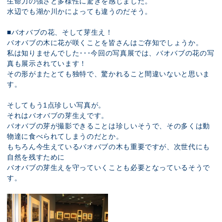
生命力の強さと多様性に驚きを感じました。
水辺でも湖か川かによっても違うのだそう。
■バオバブの花、そして芽生え！
バオバブの木に花が咲くことを皆さんはご存知でしょうか。
私は知りませんでした･･･今回の写真展では、バオバブの花の写
真も展示されています！
その形がまたとても独特で、驚かれること間違いないと思いま
す。
そしてもう1点珍しい写真が。
それはバオバブの芽生えです。
バオバブの芽が撮影できることは珍しいそうで、その多くは動
物達に食べられてしまうのだとか。
もちろん今生えているバオバブの木も重要ですが、次世代にも
自然を残すために
バオバブの芽生えを守っていくことも必要となっているそうで
す。