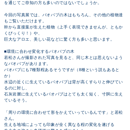
を通じてご存知の方も多いのではないでしょうか。
今回の写真展では、バオバブの木はもちろん、その他の植物達
もご覧いただけます。
幹から直接葉が生えた植物（上手く表現できませんが、ともか
くびっくり！）や、
巨大なアロエ、美しい花などに驚く方も多いと思います。
■環境に合わせ変化するバオバブの木
若松さんが撮影された写真を見ると、同じ木とは思えないよう
なバオバブがあります。
バオバブにも7種類程あるそうですが（8種という説もあると
か）
水辺の近くに生えているバオバブは背が高くすらりと伸びてい
るのに対し、
石灰岩層に生えているバオバブはとても太く短く、寸胴に生え
ているそう。
「周りの環境に合わせて形をかえていっているんです」と若松
さん。
生える地域によっても印象が全く異なる程の変化を遂げる