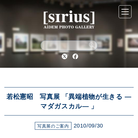
シリウスについて
展示スケジュール
Twitter
Facebook
アーカイブ
アクセス
若松憲昭 写真展 「異端植物が生きる ―
マダガスカル― 」
ブログ
2010/09/30
写真展のご案内