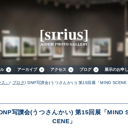
シリウスについて
展示スケジュール
アーカイブ
ル
アーカイブ
アクセス
ブログ
展示のお申
ウス』
/
ブログ
/
DNP写讃会(うつさんかい) 第15回展「MIND SCENE
アクセス
ブログ
DNP写讃会(うつさんかい) 第15回展「MIND 
CENE」