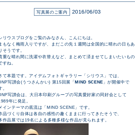
展示のお申し込み
2016/06/03
写真展のご案内
シリウスブログをご覧のみなさん、こんにちは。
まもなく梅雨入りですが、まだこの先１週間は全国的に晴れの日もあ
りそうです。
貴重な晴れ間に洗濯や衣替えなど、まとめて済ませてしまいたいもの
ですね。
さて本題です。アイデムフォトギャラリー「シリウス」では、
DNP写讃会(うつさんかい) 第15回展「
MIND SCENE
」が開催中で
す。
DNP写讃会は、大日本印刷グループの写真愛好家の同好会として
1989年に発足。
メインテーマの底流は「MIND SCENE」です。
作品づくり自体は各自の感性の趣くままに行ってきたそうで、
本作品展では19名による多種多様な作品が見られます。