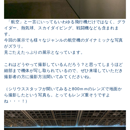
「航空」と一言にいってもいわゆる飛行機だけではなく、グラ
イダー、熱気球、スカイダイビング、戦闘機なども含まれま
す。
今回の展示でも様々なジャンルの航空機のダイナミックな写真
がズラリ。
見ごたえたっぷりの展示となっています。
これはどうやって撮影しているんだろう？と思ってしまうほど
細部まで機体が写し取られているので、ぜひ来場していただき
撮影者の方に撮影方法聞いてみてくださいね。
（シリウススタッフが聞いてみると800ｍｍのレンズで地面か
ら撮影したという写真も。とってもレンズ重そうですよ
ね・・・！）