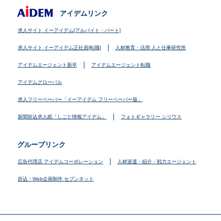
アイデムリンク
求人サイト イーアイデム[アルバイト・パート]
求人サイト イーアイデム正社員[転職]
人材教育・活用 人と仕事研究所
アイデムエージェント新卒
アイデムエージェント転職
アイデムグローバル
求人フリーペーパー「イーアイデム フリーペーパー版」
新聞折込求人紙「しごと情報アイデム」
フォトギャラリー シリウス
グループリンク
広告代理店 アイデムコーポレーション
人材派遣・紹介・戦力エージェント
折込・Web企画制作 セブンネット