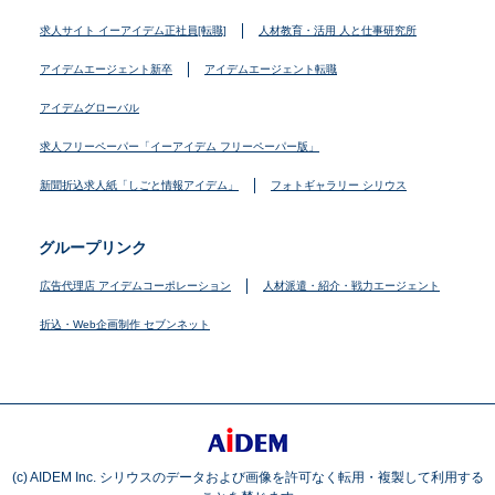
求人サイト イーアイデム正社員[転職]
人材教育・活用 人と仕事研究所
アイデムエージェント新卒
アイデムエージェント転職
アイデムグローバル
求人フリーペーパー「イーアイデム フリーペーパー版」
新聞折込求人紙「しごと情報アイデム」
フォトギャラリー シリウス
グループリンク
広告代理店 アイデムコーポレーション
人材派遣・紹介・戦力エージェント
折込・Web企画制作 セブンネット
(c) AIDEM Inc. シリウスのデータおよび画像を許可なく転用・複製して利用する