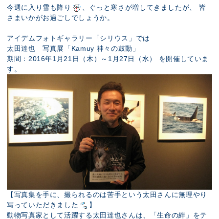
展示のお申し込み
今週に入り雪も降り
、ぐっと寒さが増してきましたが、 皆
さまいかがお過ごしでしょうか。
アイデムフォトギャラリー「シリウス」では
太田達也 写真展「Kamuy 神々の鼓動」
期間：2016年1月21日（木）～1月27日（水） を開催していま
す。
【写真集を手に、撮られるのは苦手という太田さんに無理やり
写っていただきました
】
動物写真家として活躍する太田達也さんは、「生命の絆」をテ