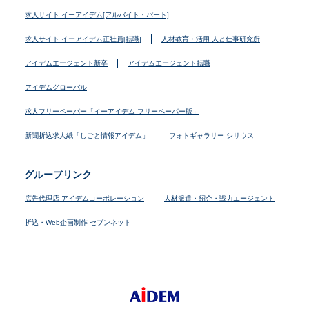
求人サイト イーアイデム[アルバイト・パート]
求人サイト イーアイデム正社員[転職]
人材教育・活用 人と仕事研究所
アイデムエージェント新卒
アイデムエージェント転職
アイデムグローバル
求人フリーペーパー「イーアイデム フリーペーパー版」
新聞折込求人紙「しごと情報アイデム」
フォトギャラリー シリウス
グループリンク
広告代理店 アイデムコーポレーション
人材派遣・紹介・戦力エージェント
折込・Web企画制作 セブンネット