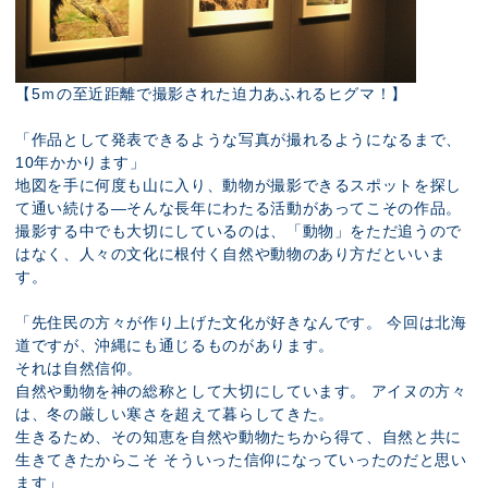
【5ｍの至近距離で撮影された迫力あふれるヒグマ！】
「作品として発表できるような写真が撮れるようになるまで、
10年かかります」
地図を手に何度も山に入り、動物が撮影できるスポットを探し
て通い続ける—そんな長年にわたる活動があってこその作品。
撮影する中でも大切にしているのは、「動物」をただ追うので
はなく、人々の文化に根付く自然や動物のあり方だといいま
す。
「先住民の方々が作り上げた文化が好きなんです。 今回は北海
道ですが、沖縄にも通じるものがあります。
それは自然信仰。
自然や動物を神の総称として大切にしています。 アイヌの方々
は、冬の厳しい寒さを超えて暮らしてきた。
生きるため、その知恵を自然や動物たちから得て、自然と共に
生きてきたからこそ そういった信仰になっていったのだと思い
ます」