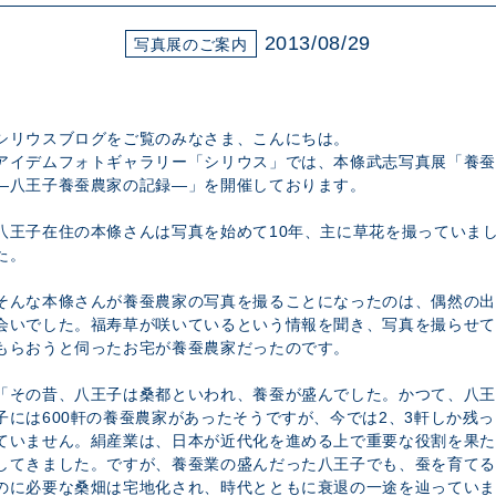
展示のお申し込み
2013/08/29
写真展のご案内
シリウスブログをご覧のみなさま、こんにちは。
アイデムフォトギャラリー「シリウス」では、本條武志写真展「養蚕
―八王子養蚕農家の記録―」を開催しております。
八王子在住の本條さんは写真を始めて10年、主に草花を撮っていま
た。
そんな本條さんが養蚕農家の写真を撮ることになったのは、偶然の出
会いでした。福寿草が咲いているという情報を聞き、写真を撮らせて
もらおうと伺ったお宅が養蚕農家だったのです。
「その昔、八王子は桑都といわれ、養蚕が盛んでした。かつて、八王
子には600軒の養蚕農家があったそうですが、今では2、3軒しか残っ
ていません。絹産業は、日本が近代化を進める上で重要な役割を果た
してきました。ですが、養蚕業の盛んだった八王子でも、蚕を育てる
のに必要な桑畑は宅地化され、時代とともに衰退の一途を辿っていま