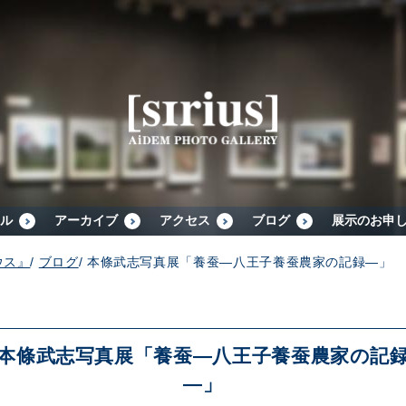
シリウスについて
展示スケジュール
アーカイブ
ル
アーカイブ
アクセス
ブログ
展示のお申
ウス』
/
ブログ
/
本條武志写真展「養蚕―八王子養蚕農家の記録―」
アクセス
ブログ
本條武志写真展「養蚕―八王子養蚕農家の記
―」