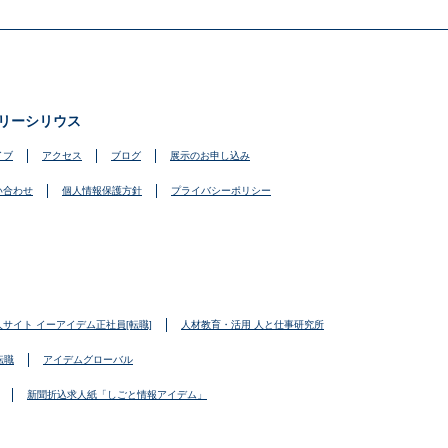
リーシリウス
イブ
アクセス
ブログ
展示のお申し込み
い合わせ
個人情報保護方針
プライバシーポリシー
人サイト イーアイデム正社員[転職]
人材教育・活用 人と仕事研究所
転職
アイデムグローバル
新聞折込求人紙「しごと情報アイデム」