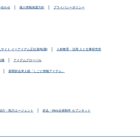
い合わせ
個人情報保護方針
プライバシーポリシー
人サイト イーアイデム正社員[転職]
人材教育・活用 人と仕事研究所
転職
アイデムグローバル
新聞折込求人紙「しごと情報アイデム」
紹介・戦力エージェント
折込・Web企画制作 セブンネット