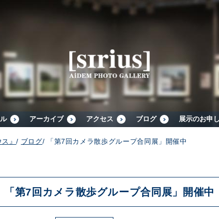
シリウスについて
展示スケジュール
アーカイブ
ル
アーカイブ
アクセス
ブログ
展示のお申
ウス』
/
ブログ
/
「第7回カメラ散歩グループ合同展」開催中
アクセス
ブログ
「第7回カメラ散歩グループ合同展」開催中