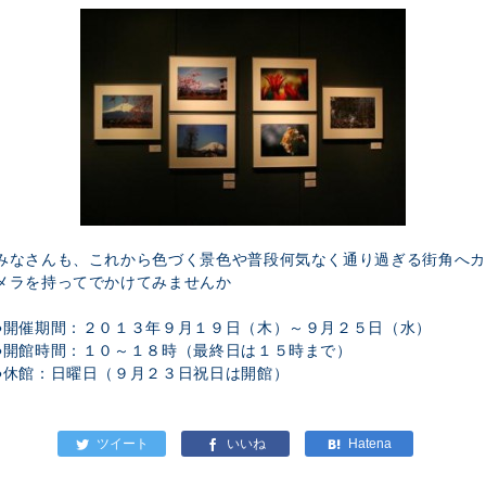
みなさんも、これから色づく景色や普段何気なく通り過ぎる街角へカ
メラを持ってでかけてみませんか
●開催期間：２０１３年９月１９日（木）～９月２５日（水）
●開館時間：１０～１８時（最終日は１５時まで）
●休館：日曜日（９月２３日祝日は開館）