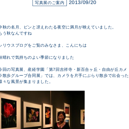
展示のお申し込み
2013/09/20
写真展のご案内
中秋の名月、ピンと冴えわたる夜空に満月が映えていました。
もう秋なんですね
シリウスブログをご覧のみなさま、こんにちは
秋晴れで気持ちのよい季節になりました
今回の写真展、産経学園「第7回吉祥寺・新百合ヶ丘・自由が丘カメ
ラ散歩グループ合同展」では、カメラを片手にぶらり散歩で出会った
様々な風景が集まりました。