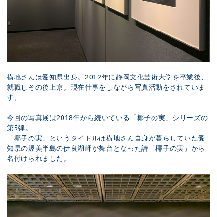
横地さんは愛知県出身。2012年に静岡文化芸術大学を卒業後、
就職しその後上京。現在仕事をしながら写真活動をされていま
す。
今回の写真展は2018年から続いている「椰子の実」シリーズの
第5弾。
「椰子の実」というタイトルは横地さん自身が暮らしていた愛
知県の渥美半島の伊良湖岬が舞台となった詩「椰子の実」から
名付けられました。