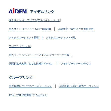
アイデムリンク
求人サイト イーアイデム[アルバイト・パート]
求人サイト イーアイデム正社員[転職]
人材教育・活用 人と仕事研究所
アイデムエージェント新卒
アイデムエージェント転職
アイデムグローバル
求人フリーペーパー「イーアイデム フリーペーパー版」
新聞折込求人紙「しごと情報アイデム」
フォトギャラリー シリウス
グループリンク
広告代理店 アイデムコーポレーション
人材派遣・紹介・戦力エージェント
折込・Web企画制作 セブンネット