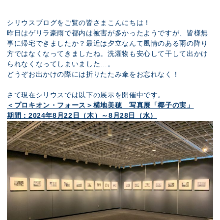
展示のお申し込み
シリウスブログをご覧の皆さまこんにちは！
昨日はゲリラ豪雨で都内は被害が多かったようですが、皆様無
事に帰宅できましたか？最近は夕立なんて風情のある雨の降り
方ではなくなってきましたね。洗濯物も安心して干して出かけ
られなくなってしまいました…。
どうぞお出かけの際には折りたたみ傘をお忘れなく！
さて現在シリウスでは以下の展示を開催中です。
＜プロキオン・フォース＞横地美穂 写真展「椰子の実」
期間：2024年8月22日（木）～8月28日（水）