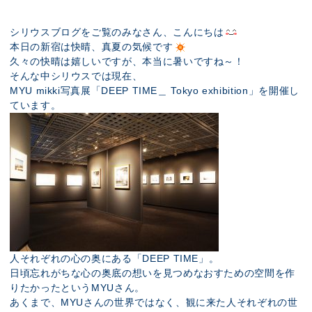
展示のお申し込み
シリウスブログをご覧のみなさん、こんにちは
本日の新宿は快晴、真夏の気候です
久々の快晴は嬉しいですが、本当に暑いですね～！
そんな中シリウスでは現在、
MYU mikki写真展「DEEP TIME＿ Tokyo exhibition」を開催し
ています。
人それぞれの心の奥にある「DEEP TIME」。
日頃忘れがちな心の奥底の想いを見つめなおすための空間を作
りたかったというMYUさん。
あくまで、MYUさんの世界ではなく、観に来た人それぞれの世