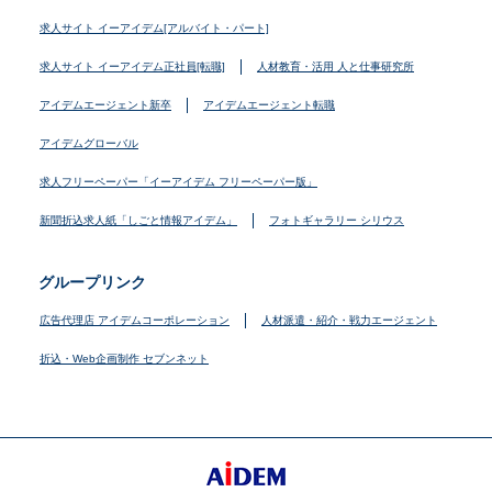
求人サイト イーアイデム[アルバイト・パート]
求人サイト イーアイデム正社員[転職]
人材教育・活用 人と仕事研究所
アイデムエージェント新卒
アイデムエージェント転職
アイデムグローバル
求人フリーペーパー「イーアイデム フリーペーパー版」
新聞折込求人紙「しごと情報アイデム」
フォトギャラリー シリウス
グループリンク
広告代理店 アイデムコーポレーション
人材派遣・紹介・戦力エージェント
折込・Web企画制作 セブンネット