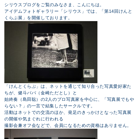
展示のお申し込み
シリウスブログをご覧のみなさま、こんにちは。
アイデムフォトギャラリー「シリウス」では、「第14回けんと
くらぶ展」を開催しております。
「けんとくらぶ」は、ネットを通じて知り合った写真愛好家た
ちが、健斗パパ（金崎ただとし）と
始終奏（島田聡）の2人のプロ写真家を中心に、「写真展でもや
らない？」の一言で結集したサークルです。
活動はネットでの交流のほか、発足のきっかけとなった写真展
の開催や気まぐれに行われる
撮影会兼オフ会などで、会員になるための資格はありません。