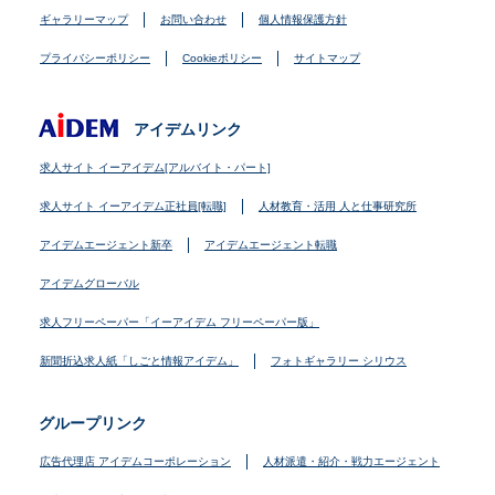
ギャラリーマップ
お問い合わせ
個人情報保護方針
プライバシーポリシー
Cookieポリシー
サイトマップ
アイデムリンク
求人サイト イーアイデム[アルバイト・パート]
求人サイト イーアイデム正社員[転職]
人材教育・活用 人と仕事研究所
アイデムエージェント新卒
アイデムエージェント転職
アイデムグローバル
求人フリーペーパー「イーアイデム フリーペーパー版」
新聞折込求人紙「しごと情報アイデム」
フォトギャラリー シリウス
グループリンク
広告代理店 アイデムコーポレーション
人材派遣・紹介・戦力エージェント