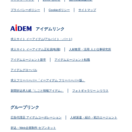
プライバシーポリシー
Cookieポリシー
サイトマップ
アイデムリンク
求人サイト イーアイデム[アルバイト・パート]
求人サイト イーアイデム正社員[転職]
人材教育・活用 人と仕事研究所
アイデムエージェント新卒
アイデムエージェント転職
アイデムグローバル
求人フリーペーパー「イーアイデム フリーペーパー版」
新聞折込求人紙「しごと情報アイデム」
フォトギャラリー シリウス
グループリンク
広告代理店 アイデムコーポレーション
人材派遣・紹介・戦力エージェント
折込・Web企画制作 セブンネット