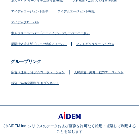
求人サイト イーアイデム正社員[転職]
人材教育・活用 人と仕事研究所
アイデムエージェント新卒
アイデムエージェント転職
アイデムグローバル
求人フリーペーパー「イーアイデム フリーペーパー版」
新聞折込求人紙「しごと情報アイデム」
フォトギャラリー シリウス
グループリンク
広告代理店 アイデムコーポレーション
人材派遣・紹介・戦力エージェント
折込・Web企画制作 セブンネット
(c) AIDEM Inc. シリウスのデータおよび画像を許可なく転用・複製して利用する
ことを禁じます