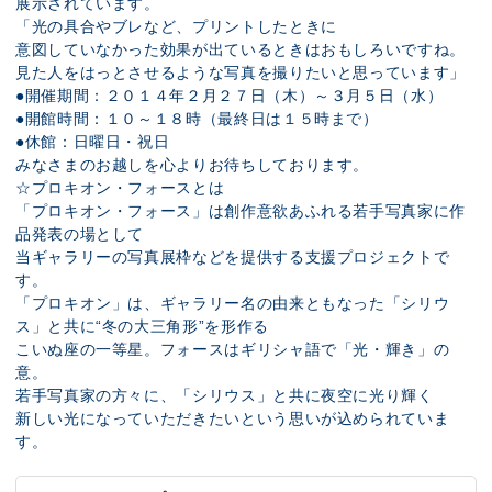
展示されています。
「光の具合やブレなど、プリントしたときに
意図していなかった効果が出ているときはおもしろいですね。
見た人をはっとさせるような写真を撮りたいと思っています」
●開催期間：２０１４年２月２７日（木）～３月５日（水）
●開館時間：１０～１８時（最終日は１５時まで）
●休館：日曜日・祝日
みなさまのお越しを心よりお待ちしております。
☆プロキオン・フォースとは
「プロキオン・フォース」は創作意欲あふれる若手写真家に作
品発表の場として
当ギャラリーの写真展枠などを提供する支援プロジェクトで
す。
「プロキオン」は、ギャラリー名の由来ともなった「シリウ
ス」と共に“冬の大三角形”を形作る
こいぬ座の一等星。フォースはギリシャ語で「光・輝き」の
意。
若手写真家の方々に、「シリウス」と共に夜空に光り輝く
新しい光になっていただきたいという思いが込められていま
す。