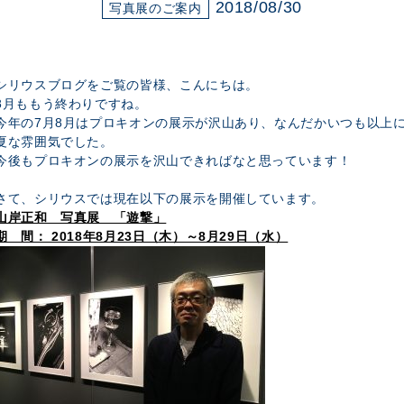
展示のお申し込み
2018/08/30
写真展のご案内
シリウスブログをご覧の皆様、こんにちは。
8月ももう終わりですね。
今年の7月8月はプロキオンの展示が沢山あり、なんだかいつも以上
夏な雰囲気でした。
今後もプロキオンの展示を沢山できればなと思っています！
さて、シリウスでは現在以下の展示を開催しています。
山岸正和 写真展 「遊撃」
期 間： 2018年8月23日（木）～8月29日（水）