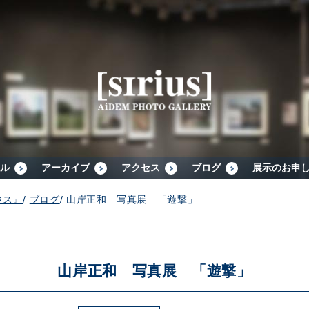
シリウスについて
展示スケジュール
アーカイブ
ル
アーカイブ
アクセス
ブログ
展示のお申
ウス』
/
ブログ
/
山岸正和 写真展 「遊撃」
アクセス
ブログ
山岸正和 写真展 「遊撃」