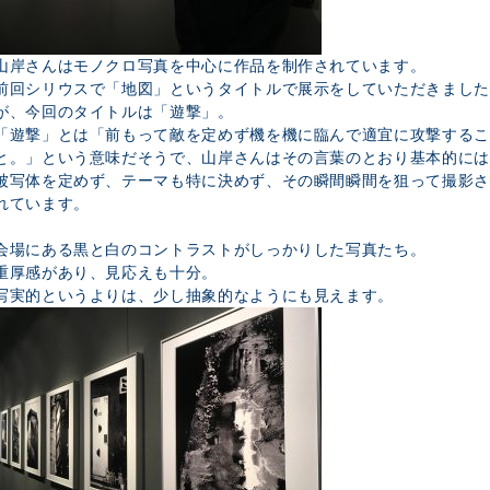
山岸さんはモノクロ写真を中心に作品を制作されています。
前回シリウスで「地図」というタイトルで展示をしていただきました
が、今回のタイトルは「遊撃」。
「遊撃」とは「前もって敵を定めず機を機に臨んで適宜に攻撃するこ
と。」という意味だそうで、山岸さんはその言葉のとおり基本的には
被写体を定めず、テーマも特に決めず、その瞬間瞬間を狙って撮影さ
れています。
会場にある黒と白のコントラストがしっかりした写真たち。
重厚感があり、見応えも十分。
写実的というよりは、少し抽象的なようにも見えます。