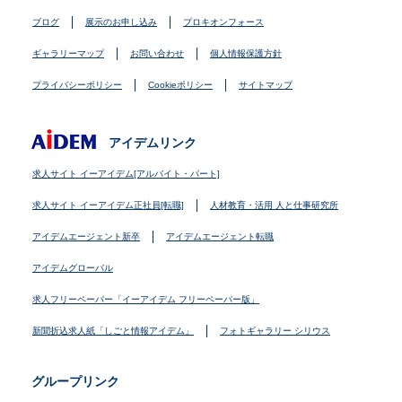
ブログ
展示のお申し込み
プロキオンフォース
ギャラリーマップ
お問い合わせ
個人情報保護方針
プライバシーポリシー
Cookieポリシー
サイトマップ
アイデムリンク
求人サイト イーアイデム[アルバイト・パート]
求人サイト イーアイデム正社員[転職]
人材教育・活用 人と仕事研究所
アイデムエージェント新卒
アイデムエージェント転職
アイデムグローバル
求人フリーペーパー「イーアイデム フリーペーパー版」
新聞折込求人紙「しごと情報アイデム」
フォトギャラリー シリウス
グループリンク