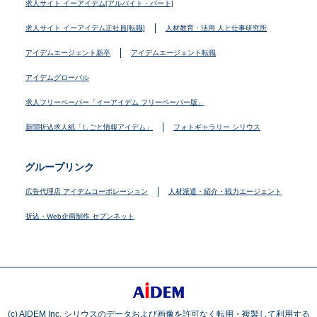
求人サイト イーアイデム[アルバイト・パート]
求人サイト イーアイデム正社員[転職]
人材教育・活用 人と仕事研究所
アイデムエージェント新卒
アイデムエージェント転職
アイデムグローバル
求人フリーペーパー「イーアイデム フリーペーパー版」
新聞折込求人紙「しごと情報アイデム」
フォトギャラリー シリウス
グループリンク
広告代理店 アイデムコーポレーション
人材派遣・紹介・戦力エージェント
折込・Web企画制作 セブンネット
(c) AIDEM Inc. シリウスのデータおよび画像を許可なく転用・複製して利用する