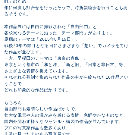
戦」のため、
年に何度も打合せを行ったそうで、時折親睦会を行うこともあ
るそうです。
本作品展には自由に撮影された「自由部門」と、
各校異なるテーマに沿った「テーマ部門」があります。
慶應のテーマは「2015年8月15日」。
戦後70年の節目となる日にさまざまな「想い」でカメラを向け
た作品が並びます。
一方、早稲田のテーマは「東京の肖像」。
東京という都市の「和と洋」「新と旧」「日常と非日常」等、
さまざまな表情を捉えています。
それぞれ公募制で集められた作品の中から絞られた10作品とい
うことで、
どれも印象的な作品ばかりです。
もちろん、
自由部門も素晴らしい作品ばかりで、
壮大な風景や人の温かみを感じる表情、色鮮やかなものなど、
国内外問わず様々なジャンル・構図の作品が並んでいます。
プロの写真家作品も数多くあり、
非常に見ごたえのある写真展です。