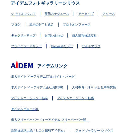
アイデムフォトギャラリーシリウス
シリウスについて
展示スケジュール
アーカイブ
アクセス
ブログ
展示のお申し込み
プロキオンフォース
ギャラリーマップ
お問い合わせ
個人情報保護方針
プライバシーポリシー
Cookieポリシー
サイトマップ
アイデムリンク
求人サイト イーアイデム[アルバイト・パート]
求人サイト イーアイデム正社員[転職]
人材教育・活用 人と仕事研究所
アイデムエージェント新卒
アイデムエージェント転職
アイデムグローバル
求人フリーペーパー「イーアイデム フリーペーパー版」
新聞折込求人紙「しごと情報アイデム」
フォトギャラリー シリウス