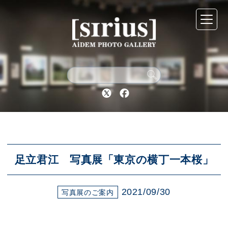
シリウスについて
展示スケジュール
Twitter
Facebook
アーカイブ
アクセス
足立君江 写真展「東京の横丁一本桜」
2021/09/30
ブログ
写真展のご案内