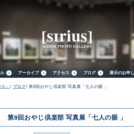
シリウスについて
展示スケジュール
アーカイブ
ル
アーカイブ
アクセス
ブログ
展示のお申
ウス』
/
ブログ
/
第9回おやじ倶楽部 写真展「七人の眼 」
アクセス
ブログ
第9回おやじ倶楽部 写真展「七人の眼 」