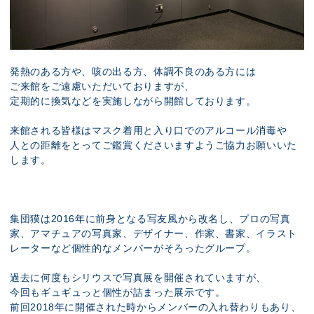
発熱のある方や、咳の出る方、体調不良のある方には
ご来館をご遠慮いただいておりますが、
定期的に換気などを実施しながら開館しております。
来館される皆様はマスク着用と入り口でのアルコール消毒や
人との距離をとってご鑑賞くださいますようご協力お願いいた
します。
集団獏は2016年に前身となる写友風から改名し、プロの写真
家、アマチュアの写真家、デザイナー、作家、書家、イラスト
レーターなど個性的なメンバーがそろったグループ。
過去に何度もシリウスで写真展を開催されていますが、
今回もギュギュっと個性が詰まった展示です。
前回2018年に開催された時からメンバーの入れ替わりもあり、