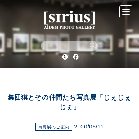
シリウスについて
展示スケジュール
Twitter
Facebook
アーカイブ
アクセス
集団獏とその仲間たち写真展「じぇじぇ
じぇ」
ブログ
2020/06/11
写真展のご案内