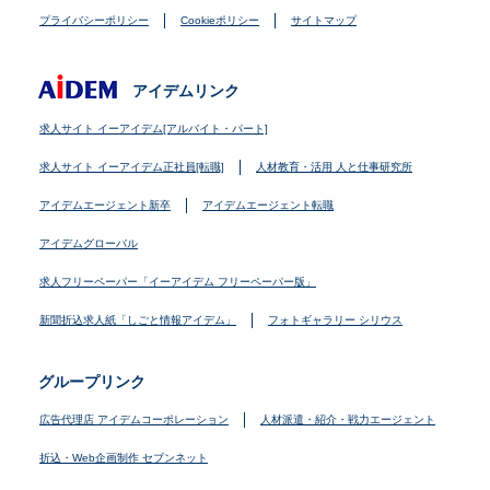
プライバシーポリシー
Cookieポリシー
サイトマップ
アイデムリンク
求人サイト イーアイデム[アルバイト・パート]
求人サイト イーアイデム正社員[転職]
人材教育・活用 人と仕事研究所
アイデムエージェント新卒
アイデムエージェント転職
アイデムグローバル
求人フリーペーパー「イーアイデム フリーペーパー版」
新聞折込求人紙「しごと情報アイデム」
フォトギャラリー シリウス
グループリンク
広告代理店 アイデムコーポレーション
人材派遣・紹介・戦力エージェント
折込・Web企画制作 セブンネット