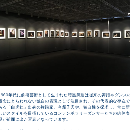
1960年代に前衛芸術として生まれた暗黒舞踏は従来の舞踏やダンス
概念にとらわれない独自の表現として注目され、その代表的な存在で
ある「白虎社」出身の舞踏家、今貂子氏や、独自性を探求し、常に新
しいスタイルを目指しているコンテンポラリーダンサーたちの肉体表
現が前面に出た写真となっています。