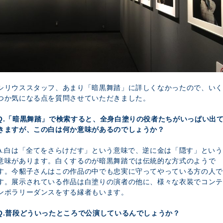
シリウススタッフ、あまり「暗黒舞踏」に詳しくなかったので、いく
つか気になる点を質問させていただきました。
Q.「暗黒舞踏」で検索すると、全身白塗りの役者たちがいっぱい出
きますが、この白は何か意味があるのでしょうか？
A.白は「全てをさらけだす」という意味で、逆に金は「隠す」という
意味があります。白くするのが暗黒舞踏では伝統的な方式のようで
す。今貂子さんはこの作品の中でも忠実に守ってやっている方の人で
す。展示されている作品は白塗りの演者の他に、様々な衣装でコンテ
ンポラリーダンスをする縁者もいます。
Q.普段どういったところで公演しているんでしょうか？