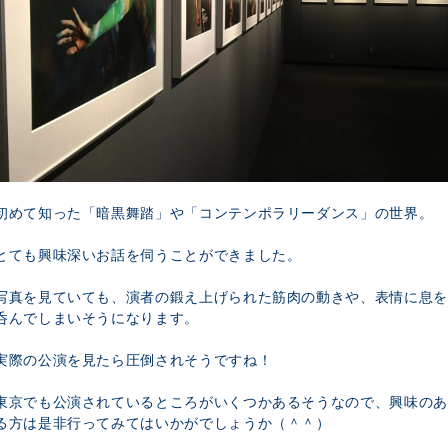
初めて知った「暗黒舞踏」や「コンテンポラリーダンス」の世界。
とても興味深いお話を伺うことができました。
写真を見ていても、演者の鍛え上げられた筋肉の動きや、表情に息を
呑んでしまいそうになります。
実際の公演を見たら圧倒されそうですね！
東京でも公演されているところがいくつかあるそうなので、興味のあ
る方は是非行ってみてはいかがでしょうか（＾＾）