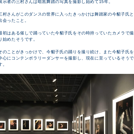
展示者の三村さんは暗黒舞踏の写真を撮影し始めて15年。
三村さんがこのダンスの世界に入ったきっかけは舞踏家の今貂子氏と
出会ったこと。
最初はある催しで踊っていた今貂子氏をその時持っていたカメラで撮
り始めたそうです。
そのことがきっかけで、今貂子氏の踊りを撮り続け、また今貂子氏を
中心にコンテンポラリーダンサーを撮影し、現在に至っているそうで
す。