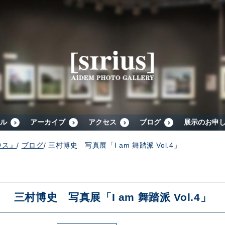
シリウスについて
展示スケジュール
アーカイブ
ル
アーカイブ
アクセス
ブログ
展示のお申
ウス』
/
ブログ
/
三村博史 写真展「I am 舞踏派 Vol.4」
アクセス
ブログ
三村博史 写真展「I am 舞踏派 Vol.4」