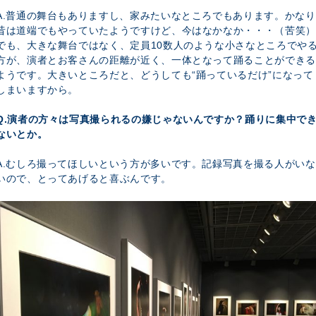
A.普通の舞台もありますし、家みたいなところでもあります。かなり
昔は道端でもやっていたようですけど、今はなかなか・・・（苦笑）
でも、大きな舞台ではなく、定員10数人のような小さなところでや
方が、演者とお客さんの距離が近く、一体となって踊ることができる
ようです。大きいところだと、どうしても“踊っているだけ”になって
しまいますから。
Q.演者の方々は写真撮られるの嫌じゃないんですか？踊りに集中で
ないとか。
A.むしろ撮ってほしいという方が多いです。記録写真を撮る人がいな
いので、とってあげると喜ぶんです。