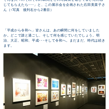
じてもらえたら･･･」と、この展示会を企画された石田美菜子さ
ん（↑写真 後列右から2番目）
「平成から令和へ」皆さんは、あの瞬間に何をしていました
か。どこで誰と過ごし、そして何を感じていたでしょう。明
治、大正、昭和、平成･･･そして令和へ。まだまだ、時代は続き
ます。