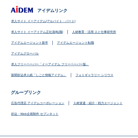
アイデムリンク
求人サイト イーアイデム[アルバイト・パート]
求人サイト イーアイデム正社員[転職]
人材教育・活用 人と仕事研究所
アイデムエージェント新卒
アイデムエージェント転職
アイデムグローバル
求人フリーペーパー「イーアイデム フリーペーパー版」
新聞折込求人紙「しごと情報アイデム」
フォトギャラリー シリウス
グループリンク
広告代理店 アイデムコーポレーション
人材派遣・紹介・戦力エージェント
折込・Web企画制作 セブンネット