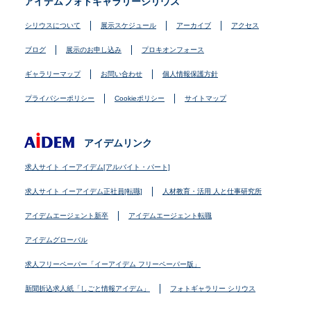
アイデムフォトギャラリーシリウス
シリウスについて
展示スケジュール
アーカイブ
アクセス
ブログ
展示のお申し込み
プロキオンフォース
ギャラリーマップ
お問い合わせ
個人情報保護方針
プライバシーポリシー
Cookieポリシー
サイトマップ
アイデムリンク
求人サイト イーアイデム[アルバイト・パート]
求人サイト イーアイデム正社員[転職]
人材教育・活用 人と仕事研究所
アイデムエージェント新卒
アイデムエージェント転職
アイデムグローバル
求人フリーペーパー「イーアイデム フリーペーパー版」
新聞折込求人紙「しごと情報アイデム」
フォトギャラリー シリウス