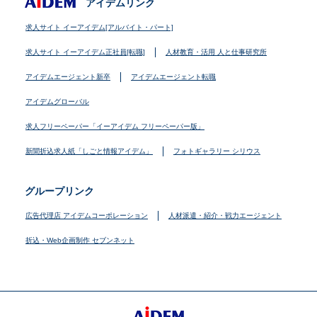
アイデムリンク
求人サイト イーアイデム[アルバイト・パート]
求人サイト イーアイデム正社員[転職]
人材教育・活用 人と仕事研究所
アイデムエージェント新卒
アイデムエージェント転職
アイデムグローバル
求人フリーペーパー「イーアイデム フリーペーパー版」
新聞折込求人紙「しごと情報アイデム」
フォトギャラリー シリウス
グループリンク
広告代理店 アイデムコーポレーション
人材派遣・紹介・戦力エージェント
折込・Web企画制作 セブンネット