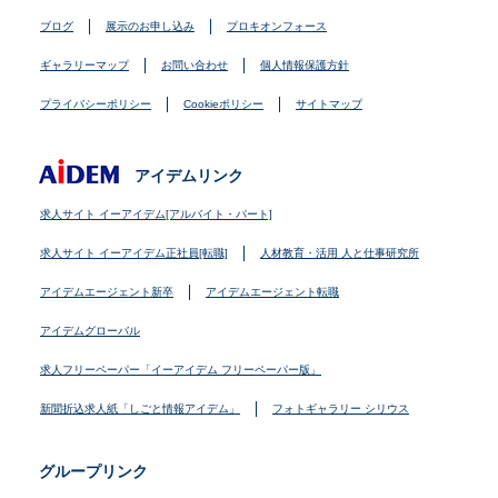
ブログ
展示のお申し込み
プロキオンフォース
ギャラリーマップ
お問い合わせ
個人情報保護方針
プライバシーポリシー
Cookieポリシー
サイトマップ
アイデムリンク
求人サイト イーアイデム[アルバイト・パート]
求人サイト イーアイデム正社員[転職]
人材教育・活用 人と仕事研究所
アイデムエージェント新卒
アイデムエージェント転職
アイデムグローバル
求人フリーペーパー「イーアイデム フリーペーパー版」
新聞折込求人紙「しごと情報アイデム」
フォトギャラリー シリウス
グループリンク