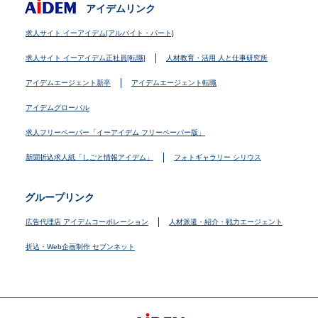
アイデムリンク
求人サイト イーアイデム[アルバイト・パート]
求人サイト イーアイデム正社員[転職]
人材教育・活用 人と仕事研究所
アイデムエージェント新卒
アイデムエージェント転職
アイデムグローバル
求人フリーペーパー「イーアイデム フリーペーパー版」
新聞折込求人紙「しごと情報アイデム」
フォトギャラリー シリウス
グループリンク
広告代理店 アイデムコーポレーション
人材派遣・紹介・戦力エージェント
折込・Web企画制作 セブンネット