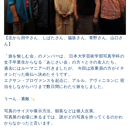
【左から田中さん、しばたさん、脇坂さん、青野さん、山口さ
ん】
「旅を愉しむ会」のメンバーは、 日本大学芸術学部写真学科の
女子卒業生からなる「あじさい会」の方々とその友人たち。
過去にはルーマニアへ行きましたが、 今回は添乗員の方がイチ
オシだった南仏へ決めたそうです。
エクサン・プロヴァンスを起点に、アルル、アヴィニヨンに 宿
泊をしながらパリまで数日間にわたり旅をしました。
うーん…素敵
写真のサイズや展示方法、額装などは個人次第。
写真展の会場に来るまでは、誰がどの写真を持ってくるのかわ
からなかったと言います。