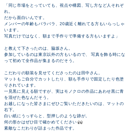
「同じ市場をとっていても、視点や構図、写し方など人それぞ
れ。
だから面白いんです。
メンバーの年齢もバラバラ、20歳近く離れてる方もいらっしゃ
います。
写真だけではなく、額まで手作りで準備する方もいますよ」
と教えて下さったのは、脇坂さん。
参加しているのは東京以外の方もいるので、 写真を飾る時にな
って初めて全作品が集まるのだそう。
こだわりの額装を見せてくださったのは田中さん。
マットもご自分でカットしたり、額も手作りで固定したり色塗
りされています。
一見黒に見える額ですが、実はモノクロの作品にあわせ黒に青
を混ぜた色なんだそう。
お越しになった皆さまにぜひご覧いただきたいのは、マットの
右下。
白い紙にうっすらと、型押しのような跡が。
何の形かはぜひ目で確かめてください
素敵なこだわりが詰まった作品です。