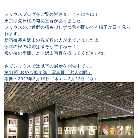
展示のお申し込み
シリウスブログをご覧の皆さま、こんにちは！
東京は先日桜の開花宣言がありました。
シリウスのご近所の桜も少しずつ蕾が開いてる様子が日々見ら
れます。
新宿御苑も沢山の観光客の人が来ていましたよ！
今年の桜の時期は凄そうですねー！
短い桜の季節、是非沢山写真を撮ってくださいね。
さてシリウスでは以下の展示を開催中です。
第11回 おやじ倶楽部 写真展「七人の眼」
期間：2023年3月16日（木）～3月22日（水）