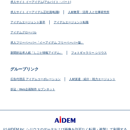
求人サイト イーアイデム[アルバイト・パート]
求人サイト イーアイデム正社員[転職]
人材教育・活用 人と仕事研究所
アイデムエージェント新卒
アイデムエージェント転職
アイデムグローバル
求人フリーペーパー「イーアイデム フリーペーパー版」
新聞折込求人紙「しごと情報アイデム」
フォトギャラリー シリウス
グループリンク
広告代理店 アイデムコーポレーション
人材派遣・紹介・戦力エージェント
折込・Web企画制作 セブンネット
(c) AIDEM Inc. シリウスのデータおよび画像を許可なく転用・複製して利用する