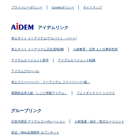
プライバシーポリシー
Cookieポリシー
サイトマップ
アイデムリンク
求人サイト イーアイデム[アルバイト・パート]
求人サイト イーアイデム正社員[転職]
人材教育・活用 人と仕事研究所
アイデムエージェント新卒
アイデムエージェント転職
アイデムグローバル
求人フリーペーパー「イーアイデム フリーペーパー版」
新聞折込求人紙「しごと情報アイデム」
フォトギャラリー シリウス
グループリンク
広告代理店 アイデムコーポレーション
人材派遣・紹介・戦力エージェント
折込・Web企画制作 セブンネット