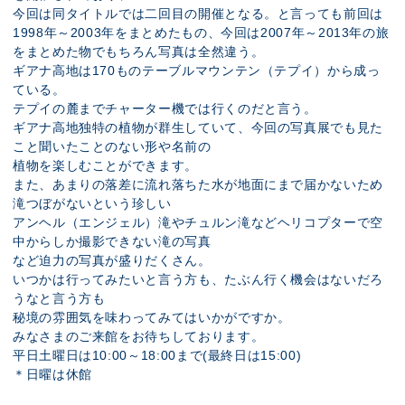
今回は同タイトルでは二回目の開催となる。と言っても前回は
1998年～2003年をまとめたもの、今回は2007年～2013年の旅
をまとめた物でもちろん写真は全然違う。
ギアナ高地は170ものテーブルマウンテン（テプイ）から成っ
ている。
テプイの麓までチャーター機では行くのだと言う。
ギアナ高地独特の植物が群生していて、今回の写真展でも見た
こと聞いたことのない形や名前の
植物を楽しむことができます。
また、あまりの落差に流れ落ちた水が地面にまで届かないため
滝つぼがないという珍しい
アンヘル（エンジェル）滝やチュルン滝などヘリコプターで空
中からしか撮影できない滝の写真
など迫力の写真が盛りだくさん。
いつかは行ってみたいと言う方も、たぶん行く機会はないだろ
うなと言う方も
秘境の雰囲気を味わってみてはいかがですか。
みなさまのご来館をお待ちしております。
平日土曜日は10:00～18:00まで(最終日は15:00)
＊日曜は休館