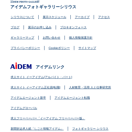
アイデムフォトギャラリーシリウス
シリウスについて
展示スケジュール
アーカイブ
アクセス
ブログ
展示のお申し込み
プロキオンフォース
ギャラリーマップ
お問い合わせ
個人情報保護方針
プライバシーポリシー
Cookieポリシー
サイトマップ
アイデムリンク
求人サイト イーアイデム[アルバイト・パート]
求人サイト イーアイデム正社員[転職]
人材教育・活用 人と仕事研究所
アイデムエージェント新卒
アイデムエージェント転職
アイデムグローバル
求人フリーペーパー「イーアイデム フリーペーパー版」
新聞折込求人紙「しごと情報アイデム」
フォトギャラリー シリウス