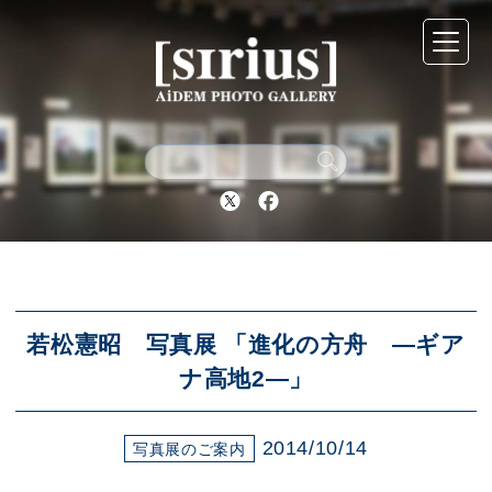
シリウスについて
展示スケジュール
Twitter
Facebook
アーカイブ
アクセス
若松憲昭 写真展 「進化の方舟 ―ギア
ナ高地2―」
ブログ
2014/10/14
写真展のご案内