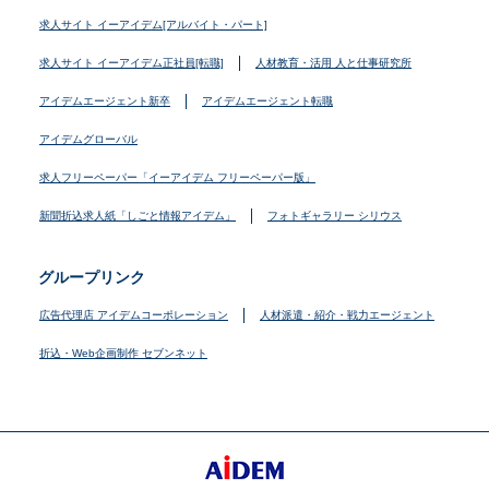
求人サイト イーアイデム[アルバイト・パート]
求人サイト イーアイデム正社員[転職]
人材教育・活用 人と仕事研究所
アイデムエージェント新卒
アイデムエージェント転職
アイデムグローバル
求人フリーペーパー「イーアイデム フリーペーパー版」
新聞折込求人紙「しごと情報アイデム」
フォトギャラリー シリウス
グループリンク
広告代理店 アイデムコーポレーション
人材派遣・紹介・戦力エージェント
折込・Web企画制作 セブンネット