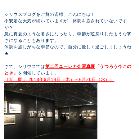
展示のお申し込み
シリウスブログをご覧の皆様、こんにちは！
不安定な天気が続いていますが、体調を崩されていないです
か？
急に真夏のような暑さになったり、季節が逆戻りしたような寒
さになることもあります。
体調を崩しがちな季節なので、自分に優しく過ごしましょうね
★
さて、シリウスでは
第二回ユーレカ会写真展
「うつろう今この
とき」
を開催しています。
（期 間： 2018年6月14日（木）～6月20日（水））