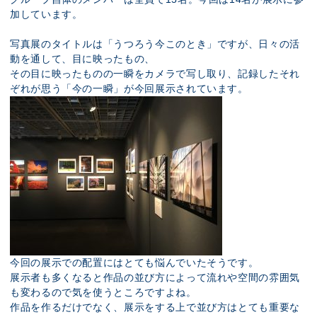
加しています。
写真展のタイトルは「うつろう今このとき」ですが、日々の活
動を通して、目に映ったもの、
その目に映ったものの一瞬をカメラで写し取り、記録したそれ
ぞれが思う「今の一瞬」が今回展示されています。
今回の展示での配置にはとても悩んでいたそうです。
展示者も多くなると作品の並び方によって流れや空間の雰囲気
も変わるので気を使うところですよね。
作品を作るだけでなく、展示をする上で並び方はとても重要な