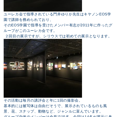
ユーレカ会で指導されている門井ゆりか先生は
キヤノン
EOS
学
園
で講師を務められており、
その
EOS
学園で指導を受けたメンバー有志が
2011
年に作ったグ
ループがこのユーレカ会です。
２
回目の展示ですが、シリウスでは初めての展示となります。
その活動は毎月の講評会と年に1回の撮影会。
基本的には被写体は自由だそうで、展示されているものも風
景、花、スナップ、動物など、ジャンルに富んでいます。
グループ自体のメンバーは全員で15名。今回は14名が展示に参