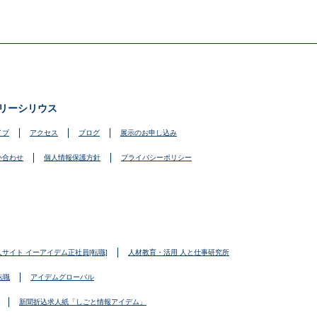
リーシリウス
イブ
アクセス
ブログ
展示のお申し込み
い合わせ
個人情報保護方針
プライバシーポリシー
人サイト イーアイデム正社員[転職]
人材教育・活用 人と仕事研究所
転職
アイデムグローバル
新聞折込求人紙「しごと情報アイデム」