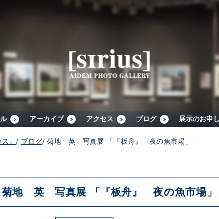
シリウスについて
展示スケジュール
アーカイブ
ル
アーカイブ
アクセス
ブログ
展示のお申
ウス』
/
ブログ
/
菊地 英 写真展 「『板舟』 夜の魚市場」
アクセス
ブログ
菊地 英 写真展 「『板舟』 夜の魚市場」