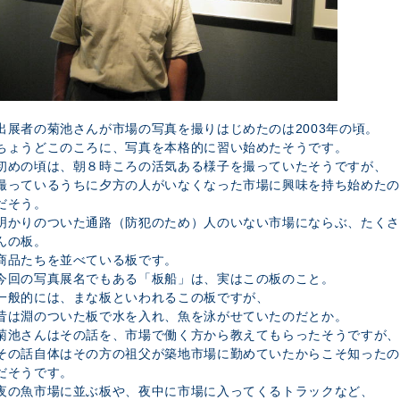
出展者の菊池さんが市場の写真を撮りはじめたのは2003年の頃。
ちょうどこのころに、写真を本格的に習い始めたそうです。
初めの頃は、朝８時ころの活気ある様子を撮っていたそうですが、
撮っているうちに夕方の人がいなくなった市場に興味を持ち始めたの
だそう。
明かりのついた通路（防犯のため）人のいない市場にならぶ、たくさ
んの板。
商品たちを並べている板です。
今回の写真展名でもある「板船」は、実はこの板のこと。
一般的には、まな板といわれるこの板ですが、
昔は淵のついた板で水を入れ、魚を泳がせていたのだとか。
菊池さんはその話を、市場で働く方から教えてもらったそうですが、
その話自体はその方の祖父が築地市場に勤めていたからこそ知ったの
だそうです。
夜の魚市場に並ぶ板や、夜中に市場に入ってくるトラックなど、