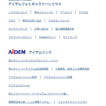
アイデムフォトギャラリーシリウス
シリウスについて
展示スケジュール
アーカイブ
アクセス
ブログ
展示のお申し込み
プロキオンフォース
ギャラリーマップ
お問い合わせ
個人情報保護方針
プライバシーポリシー
Cookieポリシー
サイトマップ
アイデムリンク
求人サイト イーアイデム[アルバイト・パート]
求人サイト イーアイデム正社員[転職]
人材教育・活用 人と仕事研究所
アイデムエージェント新卒
アイデムエージェント転職
アイデムグローバル
求人フリーペーパー「イーアイデム フリーペーパー版」
新聞折込求人紙「しごと情報アイデム」
フォトギャラリー シリウス