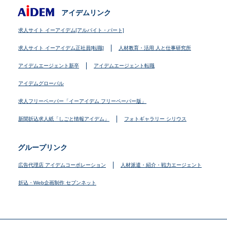
アイデムリンク
求人サイト イーアイデム[アルバイト・パート]
求人サイト イーアイデム正社員[転職]
人材教育・活用 人と仕事研究所
アイデムエージェント新卒
アイデムエージェント転職
アイデムグローバル
求人フリーペーパー「イーアイデム フリーペーパー版」
新聞折込求人紙「しごと情報アイデム」
フォトギャラリー シリウス
グループリンク
広告代理店 アイデムコーポレーション
人材派遣・紹介・戦力エージェント
折込・Web企画制作 セブンネット