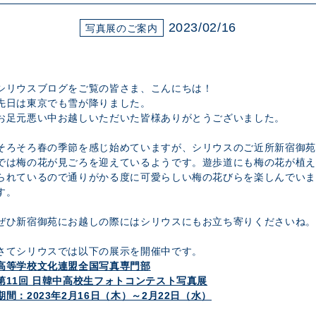
展示のお申し込み
2023/02/16
写真展のご案内
シリウスブログをご覧の皆さま、こんにちは！
先日は東京でも雪が降りました。
お足元悪い中お越しいただいた皆様ありがとうございました。
そろそろ春の季節を感じ始めていますが、シリウスのご近所新宿御苑
では梅の花が見ごろを迎えているようです。遊歩道にも梅の花が植え
られているので通りがかる度に可愛らしい梅の花びらを楽しんでいま
す。
ぜひ新宿御苑にお越しの際にはシリウスにもお立ち寄りくださいね。
さてシリウスでは以下の展示を開催中です。
高等学校文化連盟全国写真専門部
第11回 日韓中高校生フォトコンテスト写真展
期間：2023年2月16日（木）～2月22日（水）