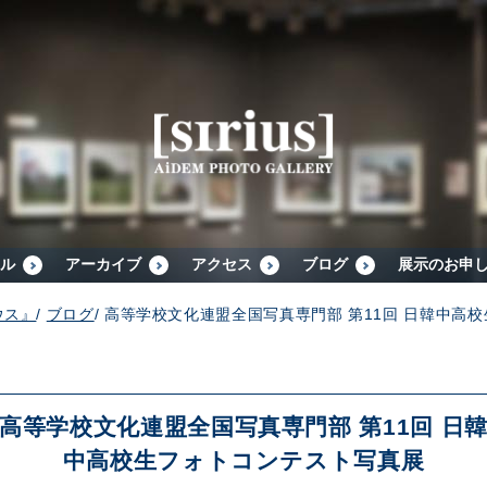
シリウスについて
展示スケジュール
アーカイブ
ル
アーカイブ
アクセス
ブログ
展示のお申
ウス』
/
ブログ
/
高等学校文化連盟全国写真専門部 第11回 日韓中高
アクセス
ブログ
高等学校文化連盟全国写真専門部 第11回 日
中高校生フォトコンテスト写真展