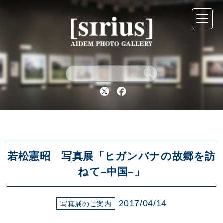
シリウスについて
展示スケジュール
Twitter
Facebook
アーカイブ
アクセス
若松憲昭 写真展「ヒガンバナの故郷を訪
ねて–中国–」
ブログ
2017/04/14
写真展のご案内