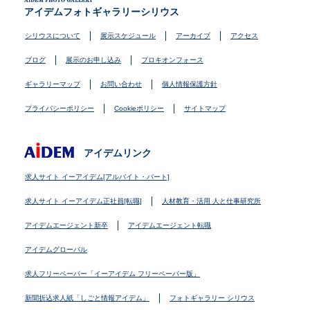
アイデムフォトギャラリーシリウス
シリウスについて
展示スケジュール
アーカイブ
アクセス
ブログ
展示のお申し込み
プロキオンフォース
ギャラリーマップ
お問い合わせ
個人情報保護方針
プライバシーポリシー
Cookieポリシー
サイトマップ
アイデムリンク
求人サイト イーアイデム[アルバイト・パート]
求人サイト イーアイデム正社員[転職]
人材教育・活用 人と仕事研究所
アイデムエージェント新卒
アイデムエージェント転職
アイデムグローバル
求人フリーペーパー「イーアイデム フリーペーパー版」
新聞折込求人紙「しごと情報アイデム」
フォトギャラリー シリウス