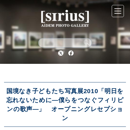
シリウスについて
展示スケジュール
Twitter
Facebook
アーカイブ
アクセス
国境なき子どもたち写真展2010「明日を
忘れないために―僕らをつなぐフィリピ
ンの歌声―」 オープニングレセプショ
ブログ
ン