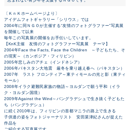
恵まれない青少年を支援するＮＧＯです。
〔
ＫｎＫホームページ
より〕
アイデムフォトギャラリー「シリウス」では
2004年に同ＮＧＯが主催する“友情のフォトグラファー”写真展
を開催して以来
毎年この写真展の開催をお手伝いしています。
【KnK主催 友情のフォトグラファー写真展 テーマ】
2004年Face the Facts, Face the Children ～子どもたち、そ
の現実～（カンボジア・フィリピン）
2005年悲しみのアチェ（インドネシア）
2006年パキスタン大地震 厳冬を乗り越え春へ（パキスタン）
2007年 ラスト フロンティア～東ティモールの光と影（東ティ
モール）
2008年イラク避難民家族の物語～ヨルダンで願う平和（イラ
ク・ヨルダン国境）
2009年Against the Wind～バングラデシュで生き抜く子どもた
ち（バングラデシュ）
に続く2010年は、フィリピンの首都マニラの路上で生きる
子供達の姿をフォトジャーナリスト 安田菜津紀さんが捉えた
作品を
ご紹介する写真展です。