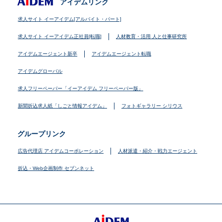
アイデムリンク
求人サイト イーアイデム[アルバイト・パート]
求人サイト イーアイデム正社員[転職]
人材教育・活用 人と仕事研究所
アイデムエージェント新卒
アイデムエージェント転職
アイデムグローバル
求人フリーペーパー「イーアイデム フリーペーパー版」
新聞折込求人紙「しごと情報アイデム」
フォトギャラリー シリウス
グループリンク
広告代理店 アイデムコーポレーション
人材派遣・紹介・戦力エージェント
折込・Web企画制作 セブンネット