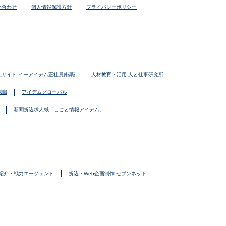
い合わせ
個人情報保護方針
プライバシーポリシー
人サイト イーアイデム正社員[転職]
人材教育・活用 人と仕事研究所
転職
アイデムグローバル
新聞折込求人紙「しごと情報アイデム」
紹介・戦力エージェント
折込・Web企画制作 セブンネット