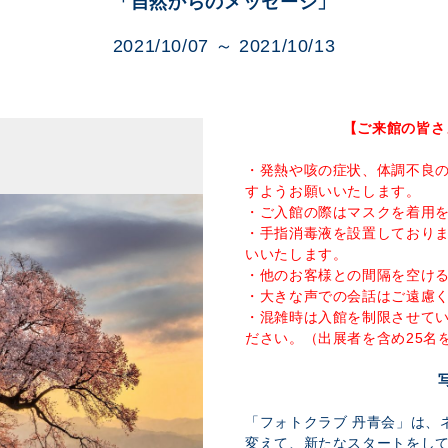
「自然からのメッセージ」
展示のお申し込み
2021/10/07 ～ 2021/10/13
【ご来館の皆さ
・発熱や咳の症状、体調不良
すようお願いいたします。
・ご入館の際はマスクを着用
・手指消毒液を設置しており
いいたします。
・他のお客様との間隔を空け
・大きな声での会話はご遠慮
・混雑時は入館を制限させて
ださい。（出展者を含め25名
「フォトクラブ 丹青会」は、
変えて、新たなスタートをし