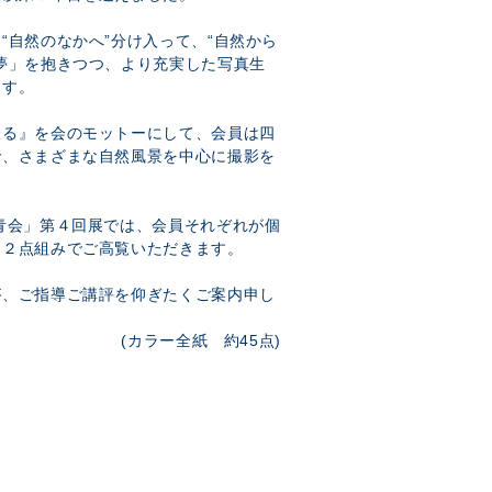
“自然のなかへ”分け入って、“自然から
夢」を抱きつつ、より充実した写真生
ます。
撮る』を会のモットーにして、会員は四
で、さまざまな自然風景を中心に撮影を
青会」第４回展では、会員それぞれが個
を２点組みでご高覧いただきます。
が、ご指導ご講評を仰ぎたくご案内申し
(カラー全紙 約45点)