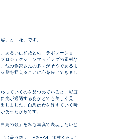
変容」と「花」です。
に、あるいは和紙とのコラボレーショ
、プロジェクションマッピングの素材な
た。他の作家さんの多くがそうであるよ
い状態を捉えることに心を砕いてきまし
終わっていくのを見つめていると、彩度
らに光が透過する姿がとても美しく見
い出しました。白鳥は命を終えていく時
説があったからです。
「白鳥の歌」を私も写真で表現したいと
（出品点数： A2〜A4 40枚くらい）