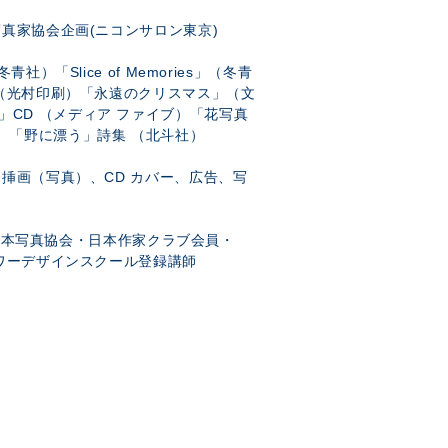
クエア銀座)
真家協会企画(ニコンサロン東京)
「Slice of Memories」（冬青
（光村印刷）「永遠のクリスマス」（文
dens」CD （メディア ファイブ）「花写真
だ絵本）「野に漂う」詩集 （北斗社）
挿画（写真）、CD カバー、広告、写
本写真協会・日本作家クラブ会員・
ワーデザインスクール登録講師