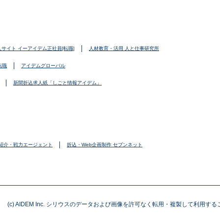
人サイト イーアイデム正社員[転職]
人材教育・活用 人と仕事研究所
転職
アイデムグローバル
新聞折込求人紙「しごと情報アイデム」
紹介・戦力エージェント
折込・Web企画制作 セブンネット
(c) AIDEM Inc. シリウスのデータおよび画像を許可なく転用・複製して利用す