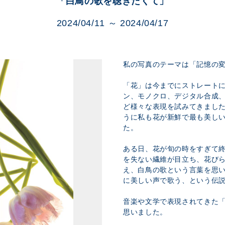
「白鳥の歌を聴きたくて」
展示のお申し込み
2024/04/11 ～ 2024/04/17
私の写真のテーマは「記憶の
「花」は今までにストレート
ン、モノクロ、デジタル合成
ど様々な表現を試みてきまし
うに私も花が新鮮で最も美し
た。
ある日、花が旬の時をすぎて
を失ない繊維が目立ち、花び
え、白鳥の歌という言葉を思
に美しい声で歌う、という伝
音楽や文学で表現されてきた
思いました。