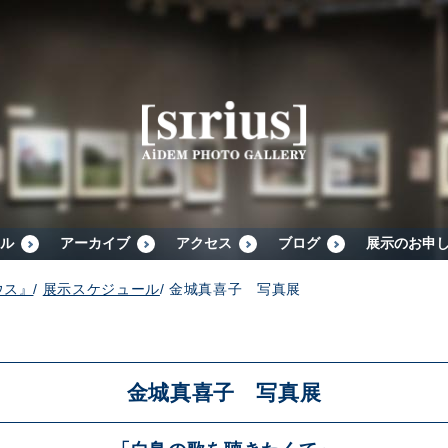
シリウスについて
展示スケジュール
アーカイブ
ル
アーカイブ
アクセス
ブログ
展示のお申
ウス』
/
展示スケジュール
/
金城真喜子 写真展
アクセス
ブログ
金城真喜子 写真展