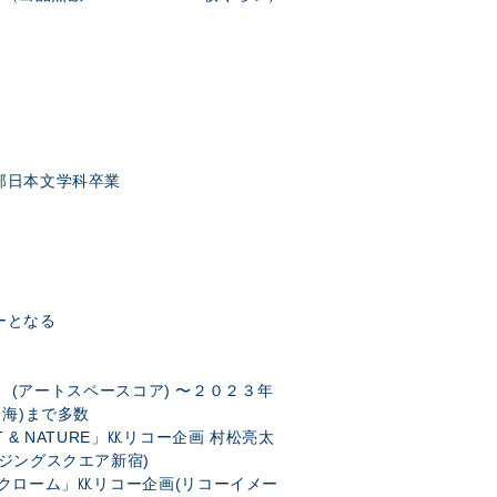
部日本文学科卒業
ーとなる
」 (アートスペースコア) 〜２０２３年
 海)まで多数
 & NATURE」㏍リコー企画 村松亮太
ーイメージングスクエア新宿)
ノクローム」㏍リコー企画(リコーイメー