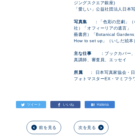
ジングス
「愛しい」公益社団法人日本写
写真集
：「色彩の悲劇」（冬青社）
社）「オフィーリアの遺言」 
藝書房）「Botanical Gar
How to set up」（いし
主な仕事
：ブックカバー、
真講師、審査員、エッセイ
所属
： 日本写真家協会・日
フォトマスターEX・マミフラ
前を見る
次を見る