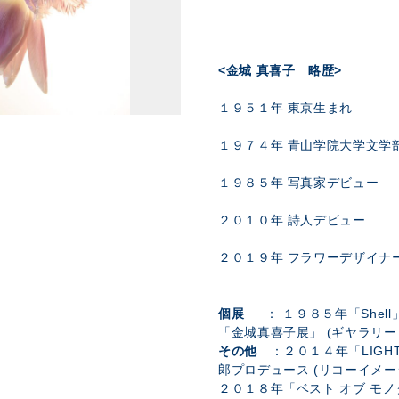
<
金城 真喜子 略歴>
１９５１年 東京生まれ
１９７４年 青山学院大学文学
１９８５年 写真家デビュー
２０１０年 詩人デビュー
２０１９年 フラワーデザイナ
個展
： １９８５年「Shell
「金城真喜子展」 (ギヤラリー
その他
：２０１４年「LIGHT
郎プロデュース (リコ
２０１８年「ベスト オブ モ