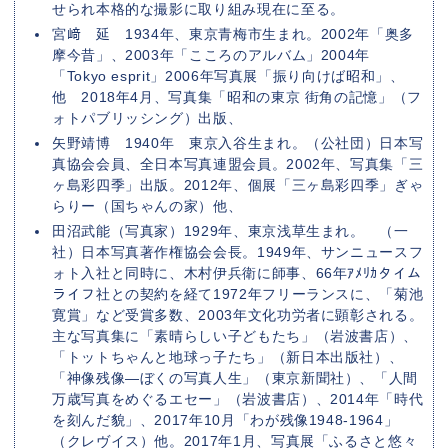
せられ本格的な撮影に取り組み現在に至る。
宮﨑 延 1934年、東京青梅市生まれ。2002年「奥多
摩今昔」、2003年「こころのアルバム」2004年
「Tokyo esprit」2006年写真展「振り向けば昭和」、
他 2018年4月、写真集「昭和の東京 街角の記憶」（フ
ォトパブリッシング）出版、
矢野靖博 1940年 東京入谷生まれ。（公社団）日本写
真協会会員、全日本写真連盟会員。2002年、写真集「三
ヶ島彩四季」出版。2012年、個展「三ヶ島彩四季」ぎゃ
らりー（国ちゃんの家）他、
田沼武能（写真家）1929年、東京浅草生まれ。 （一
社）日本写真著作権協会会長。1949年、サンニュースフ
ォト入社と同時に、木村伊兵衛に師事、66年ｱﾒﾘｶタイム
ライフ社との契約を経て1972年フリーランスに、「菊池
寛賞」など受賞多数、2003年文化功労者に顕彰される。
主な写真集に「素晴らしい子どもたち」（岩波書店）、
「トットちゃんと地球っ子たち」（新日本出版社）、
「神像残像―ぼくの写真人生」（東京新聞社）、「人間
万歳写真をめぐるエセー」（岩波書店）、2014年「時代
を刻んだ貌」、2017年10月「わが残像1948-1964」
（クレヴイス）他。2017年1月、写真展「ふるさと悠々