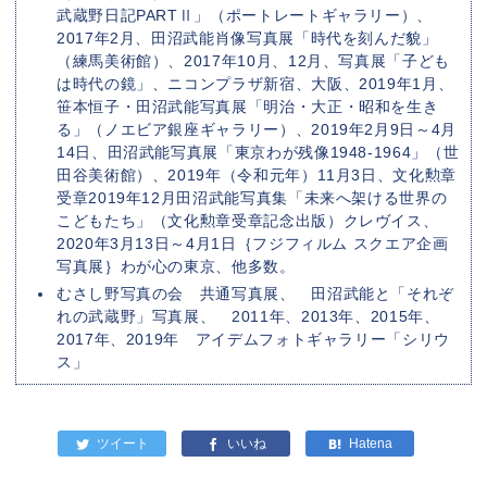
武蔵野日記PARTⅡ」（ポートレートギャラリー）、
2017年2月、田沼武能肖像写真展「時代を刻んだ貌」
（練馬美術館）、2017年10月、12月、写真展「子ども
は時代の鏡」、ニコンプラザ新宿、大阪、2019年1月、
笹本恒子・田沼武能写真展「明治・大正・昭和を生き
る」（ノエビア銀座ギャラリー）、2019年2月9日～4月
14日、田沼武能写真展「東京わが残像1948-1964」（世
田谷美術館）、2019年（令和元年）11月3日、文化勲章
受章2019年12月田沼武能写真集「未来へ架ける世界の
こどもたち」（文化勲章受章記念出版）クレヴイス、
2020年3月13日～4月1日｛フジフィルム スクエア企画
写真展｝わが心の東京、他多数。
むさし野写真の会 共通写真展、 田沼武能と「それぞ
れの武蔵野」写真展、 2011年、2013年、2015年、
2017年、2019年 アイデムフォトギャラリー「シリウ
ス」