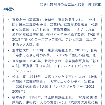
むさし野写真の会世話人代表 田沼武能
<略歴>
東松友一（写真家）1948年、東京渋谷生まれ。（公社
団）日本写真協会会員。武蔵野の写真展多数出展、代表
的な写真展「むさしの展」東急東横展、「むさしの展」
渋谷区立松濤美術館、作品すべてを和紙で製作、TV出演
2019年NHKクローズアップ現代、テレビ東京、出没ア
ド街ック天国、他
並木松太郎 1948年、東京渋谷生まれ。2011年、個展
「寺家ふるさと村の四季」、2012年「里山の自然」他
今泉信孝 1940年、新潟生まれ。今泉信孝写真集「彩々
の刻」写真展「彩々の刻」アイデムフォトギャラリー
「シリウス」
松本 渡 1948年、大宮（さいたま市）生まれ 1948
年個展「武蔵野讃歌」、大宮ソニックシテイ 写真展
「武蔵野の面俤」7人展オリンパスギャラリー（2002，
2005年）
橋本英男 1956年、埼玉県川越生まれ。 写真家 田沼
武能氏、東松友一氏との出会いにより武蔵野の風景に魅