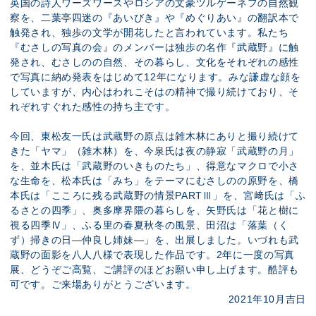
英国の詩人ワーズワースやロシアの文豪ツルゲーネフの自然観
察を、二葉亭四迷の『あいびき』や『めぐりあい』の翻訳本で
触発され、独歩の文学が開花したと言われています。私たち
『むさしの写真の会』のメンバーは独歩の名作『武蔵野』に触
発され、むさしのの自然、その暮らし、文化をそれぞれの感性
で写真に納め発表をはじめて12年になります。みな謙虚な顔を
していますが、内心はわれこそはの精神で撮り続けており、そ
れぞれすぐれた感性の持ち主です。
今回、東松友一氏は武蔵野の原点は雑木林にありと撮り続けて
きた「ヤマ」（雑木林）を、今泉氏は夜の静寂「武蔵野の月」
を、並木氏は「武蔵野のいきものたち」、得意なマクロで小さ
な生命を、松本氏は「みち」をテーマにむさしのの原野を、橋
本氏は「こころに残る武蔵野の情景PARTⅢ」を、宮﨑氏は「ふ
るさとの四季」、奥多摩界隈の暮らしを、矢野氏は「花と樹に
視る四季Ⅳ」、ふる里の春夏秋冬の風景、田沼は「落葉（く
ず）掃きの日―仲良し姉妹―」を、出展しました。いづれも武
蔵野の面影を八人八様で表現した作品です。2年に一度の写真
展、どうぞご高覧、ご講評のほどお願い申し上げます。酷評も
可です。ご来場ありがとうございます。
2021年10月吉日