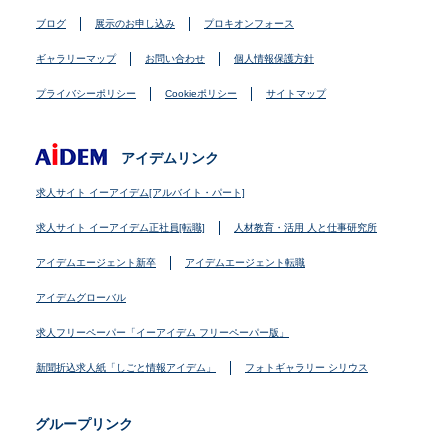
ブログ
展示のお申し込み
プロキオンフォース
ギャラリーマップ
お問い合わせ
個人情報保護方針
プライバシーポリシー
Cookieポリシー
サイトマップ
アイデムリンク
求人サイト イーアイデム[アルバイト・パート]
求人サイト イーアイデム正社員[転職]
人材教育・活用 人と仕事研究所
アイデムエージェント新卒
アイデムエージェント転職
アイデムグローバル
求人フリーペーパー「イーアイデム フリーペーパー版」
新聞折込求人紙「しごと情報アイデム」
フォトギャラリー シリウス
グループリンク