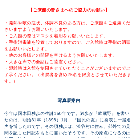
【ご来館の皆さまへのご協力のお願い】
・発熱や咳の症状、体調不良のある方は、ご来館をご遠慮くだ
さいますようお願いいたします。
・ご入館の際はマスクを着用をお願いいたします。
・手指消毒液を設置しておりますので、ご入館時は手指の消毒
をお願いいたします。
・他のお客様との間隔を空けるようお願いいたします。
・大きな声での会話はご遠慮ください。
・混雑時は入館を制限させていただくことがございますのでご
了承ください。（出展者を含め25名を限度とさせていただきま
す。）
写真展案内
今年は国木田独歩の生誕150年です。独歩が『武蔵野』を書い
たのは、明治31年（1898）1月、『国民の友』に発表し一躍名
声を博したのです。その頃独歩は、渋谷村に住み、郊外での見
聞を記した日記をもとに書いたそうです。その原点になるのは