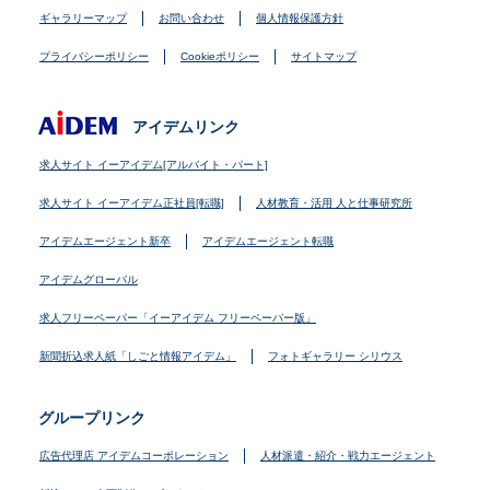
ギャラリーマップ
お問い合わせ
個人情報保護方針
プライバシーポリシー
Cookieポリシー
サイトマップ
アイデムリンク
求人サイト イーアイデム[アルバイト・パート]
求人サイト イーアイデム正社員[転職]
人材教育・活用 人と仕事研究所
アイデムエージェント新卒
アイデムエージェント転職
アイデムグローバル
求人フリーペーパー「イーアイデム フリーペーパー版」
新聞折込求人紙「しごと情報アイデム」
フォトギャラリー シリウス
グループリンク
広告代理店 アイデムコーポレーション
人材派遣・紹介・戦力エージェント