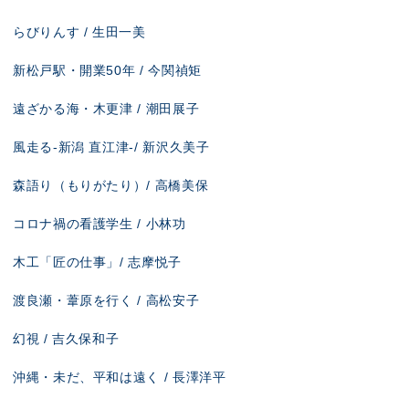
らびりんす / 生田一美
新松戸駅・開業50年 / 今関禎矩
遠ざかる海・木更津 / 潮田展子
風走る-新潟 直江津-/ 新沢久美子
森語り（もりがたり）/ 高橋美保
コロナ禍の看護学生 / 小林功
木工「匠の仕事」/ 志摩悦子
渡良瀬・葦原を行く / 高松安子
幻視 / 吉久保和子
沖縄・未だ、平和は遠く / 長澤洋平