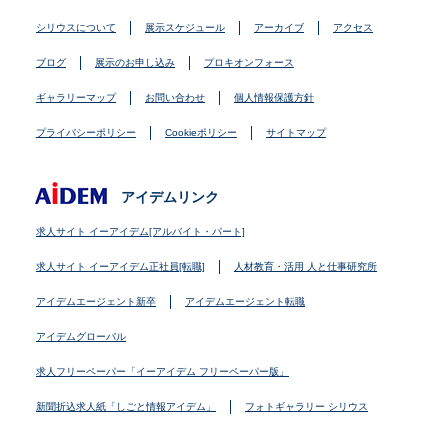
シリウスについて
展示スケジュール
アーカイブ
アクセス
ブログ
展示のお申し込み
プロキオンフォース
ギャラリーマップ
お問い合わせ
個人情報保護方針
プライバシーポリシー
Cookieポリシー
サイトマップ
アイデムリンク
求人サイト イーアイデム[アルバイト・パート]
求人サイト イーアイデム正社員[転職]
人材教育・活用 人と仕事研究所
アイデムエージェント新卒
アイデムエージェント転職
アイデムグローバル
求人フリーペーパー「イーアイデム フリーペーパー版」
新聞折込求人紙「しごと情報アイデム」
フォトギャラリー シリウス