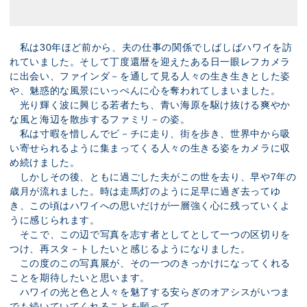
私は30年ほど前から、夫の仕事の関係でしばしばハワイを訪
れていました。そして丁度還暦を迎えたある日一眼レフカメラ
に出会い、ファインダ－を通して見る人々の生き生きとした姿
や、魅惑的な風景にいっぺんに心を奪われてしまいました。
光り輝く波に興じる若者たち、青い海原を駆け抜ける爽やか
な風と海辺を散歩するファミリ－の姿。
私は寸暇を惜しんでビ－チに走り、街を歩き、世界中から吸
い寄せられるように集まってくる人々の生きる姿をカメラに収
め続けました。
しかしその後、ともに過ごした夫がこの世を去り、早や7年の
歳月が流れました。時は走馬灯のように足早に過ぎ去ってゆ
き、この頃はハワイへの思いだけが一層強く心に残っていくよ
うに感じられます。
そこで、この辺で写真を志す者としてとして一つの区切りを
つけ、再スタ－トしたいと感じるようになりました。
この度のこの写真展が、その一つのきっかけになってくれる
ことを期待したいと思います。
ハワイの光と色と人々を魅了する安らぎのオアシスがいつま
でも続いていてくれることを願って。