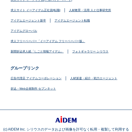
求人サイト イーアイデム正社員[転職]
人材教育・活用 人と仕事研究所
アイデムエージェント新卒
アイデムエージェント転職
アイデムグローバル
求人フリーペーパー「イーアイデム フリーペーパー版」
新聞折込求人紙「しごと情報アイデム」
フォトギャラリー シリウス
グループリンク
広告代理店 アイデムコーポレーション
人材派遣・紹介・戦力エージェント
折込・Web企画制作 セブンネット
(c) AIDEM Inc. シリウスのデータおよび画像を許可なく転用・複製して利用する