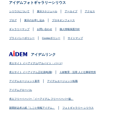
アイデムフォトギャラリーシリウス
シリウスについて
展示スケジュール
アーカイブ
アクセス
ブログ
展示のお申し込み
プロキオンフォース
ギャラリーマップ
お問い合わせ
個人情報保護方針
プライバシーポリシー
Cookieポリシー
サイトマップ
アイデムリンク
求人サイト イーアイデム[アルバイト・パート]
求人サイト イーアイデム正社員[転職]
人材教育・活用 人と仕事研究所
アイデムエージェント新卒
アイデムエージェント転職
アイデムグローバル
求人フリーペーパー「イーアイデム フリーペーパー版」
新聞折込求人紙「しごと情報アイデム」
フォトギャラリー シリウス