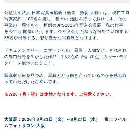
公益社団法人 日本写真家協会（会長 熊切 大輔）は、現在プロ
写真家約
1,100
名を擁し、種々の
活動を行っております。その
事業の一環である、恒例の
JPS2026
年新入会員展「私の仕事」
を今年も
開催いたします。今年入会した様々な分野で活躍する
35
名が出展する、彩り豊かな写真展となります。
ドキュメンタリー、コマーシャル、風景、人物など、それぞれ
の専門分野を生かした作品、
1
人
2
点の
合計
70
点（カラー･モノ
クロ）を展示いたします。
写真家が何を見つめ、写真とどう向き合っているのかを感じ取
っていただけたら幸いです。
※7/20（月・祝）は休館となります。ご注意ください。
大阪展：
2026
年
8
月
21
日（金）～
8
月
27
日（木） 富士フイル
ムフォトサロン 大阪