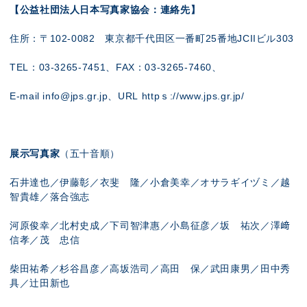
【公益社団法人日本写真家協会：連絡先】
住所：〒
102-0082
東京都千代田区一番町
25
番地
JCII
ビル
303
TEL
：
03-3265-7451
、
FAX
：
03-3265-7460
、
E-mail info@jps.gr.jp
、
URL
http
ｓ
://www.jps.gr.jp/
展示写真家
（五十音順）
石井達也／伊藤彰／衣斐 隆／小倉美幸／オサラギイヅミ／越
智貴雄／落合強志
河原俊幸／北村史成／下司智津惠／小島征彦／坂 祐次／澤﨑
信孝／茂 忠信
柴田祐希／杉谷昌彦／高坂浩司／高田 保／武田康男／田中秀
具／辻田新也