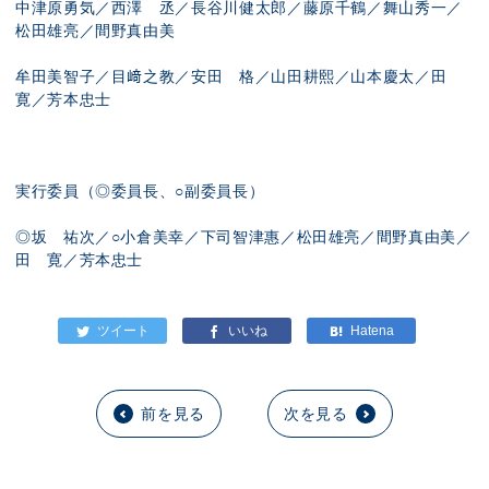
中津原勇気／西澤 丞／長谷川健太郎／藤原千鶴／舞山秀一／
松田雄亮／間野真由美
牟田美智子／目﨑之教／安田 格／山田耕熙／山本慶太／
田
寛／芳本忠士
実行委員
（◎
委員長、
○
副委員長）
◎
坂 祐次／
○
小倉美幸／下司智津惠
／
松田雄亮
／
間野真由美
／
田
寛／芳本忠士
前を見る
次を見る