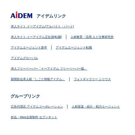
アイデムリンク
求人サイト イーアイデム[アルバイト・パート]
求人サイト イーアイデム正社員[転職]
人材教育・活用 人と仕事研究所
アイデムエージェント新卒
アイデムエージェント転職
アイデムグローバル
求人フリーペーパー「イーアイデム フリーペーパー版」
新聞折込求人紙「しごと情報アイデム」
フォトギャラリー シリウス
グループリンク
広告代理店 アイデムコーポレーション
人材派遣・紹介・戦力エージェント
折込・Web企画制作 セブンネット