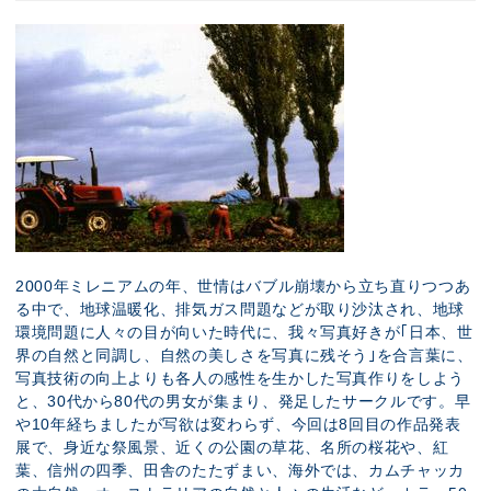
2000年ミレニアムの年、世情はバブル崩壊から立ち直りつつあ
る中で、地球温暖化、排気ガス問題などが取り沙汰され、地球
環境問題に人々の目が向いた時代に、我々写真好きが｢日本、世
界の自然と同調し、自然の美しさを写真に残そう｣を合言葉に、
写真技術の向上よりも各人の感性を生かした写真作りをしよう
と、30代から80代の男女が集まり、発足したサークルです。早
や10年経ちましたが写欲は変わらず、今回は8回目の作品発表
展で、身近な祭風景、近くの公園の草花、名所の桜花や、紅
葉、信州の四季、田舎のたたずまい、海外では、カムチャッカ