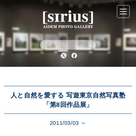
シリウスについて
展示スケジュール
Twitter
Facebook
アーカイブ
アクセス
人と自然を愛する 写遊東京自然写真塾
「第8回作品展」
ブログ
2011/03/03 ～