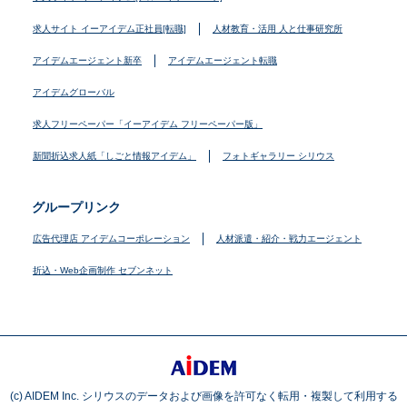
求人サイト イーアイデム正社員[転職]
人材教育・活用 人と仕事研究所
アイデムエージェント新卒
アイデムエージェント転職
アイデムグローバル
求人フリーペーパー「イーアイデム フリーペーパー版」
新聞折込求人紙「しごと情報アイデム」
フォトギャラリー シリウス
グループリンク
広告代理店 アイデムコーポレーション
人材派遣・紹介・戦力エージェント
折込・Web企画制作 セブンネット
(c) AIDEM Inc. シリウスのデータおよび画像を許可なく転用・複製して利用する