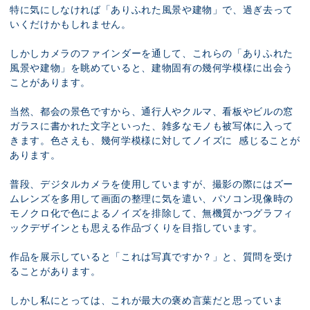
特に気にしなければ「ありふれた風景や建物」で、過ぎ去って
いくだけかもしれません。
しかしカメラのファインダーを通して、これらの「ありふれた
風景や建物」を眺めていると、建物固有の幾何学模様に出会う
ことがあります。
当然、都会の景色ですから、通行人やクルマ、看板やビルの窓
ガラスに書かれた文字といった、雑多なモノも被写体に入って
きます。色さえも、幾何学模様に対してノイズに 感じることが
あります。
普段、デジタルカメラを使用していますが、撮影の際にはズー
ムレンズを多用して画面の整理に気を遣い、パソコン現像時の
モノクロ化で色によるノイズを排除して、無機質かつグラフィ
ックデザインとも思える作品づくりを目指しています。
作品を展示していると「これは写真ですか？」と、質問を受け
ることがあります。
しかし私にとっては、これが最大の褒め言葉だと思っていま