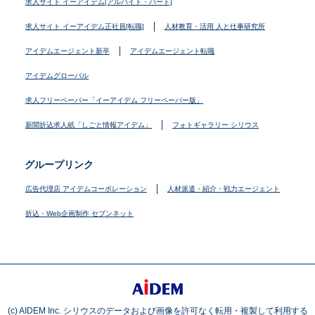
求人サイト イーアイデム[アルバイト・パート]
求人サイト イーアイデム正社員[転職]
人材教育・活用 人と仕事研究所
アイデムエージェント新卒
アイデムエージェント転職
アイデムグローバル
求人フリーペーパー「イーアイデム フリーペーパー版」
新聞折込求人紙「しごと情報アイデム」
フォトギャラリー シリウス
グループリンク
広告代理店 アイデムコーポレーション
人材派遣・紹介・戦力エージェント
折込・Web企画制作 セブンネット
(c) AIDEM Inc. シリウスのデータおよび画像を許可なく転用・複製して利用する