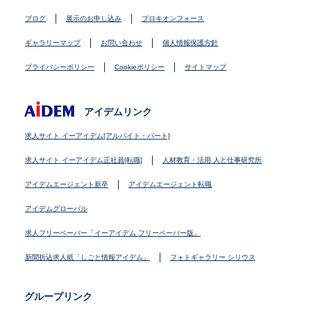
ブログ
展示のお申し込み
プロキオンフォース
ギャラリーマップ
お問い合わせ
個人情報保護方針
プライバシーポリシー
Cookieポリシー
サイトマップ
アイデムリンク
求人サイト イーアイデム[アルバイト・パート]
求人サイト イーアイデム正社員[転職]
人材教育・活用 人と仕事研究所
アイデムエージェント新卒
アイデムエージェント転職
アイデムグローバル
求人フリーペーパー「イーアイデム フリーペーパー版」
新聞折込求人紙「しごと情報アイデム」
フォトギャラリー シリウス
グループリンク